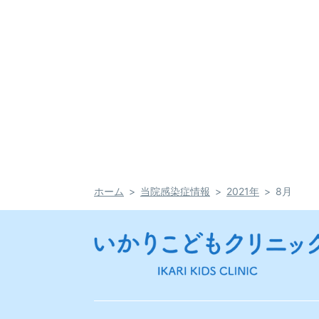
ホーム
当院感染症情報
2021年
8月