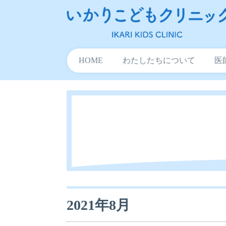
HOME
わたしたちについて
医
2021年8月