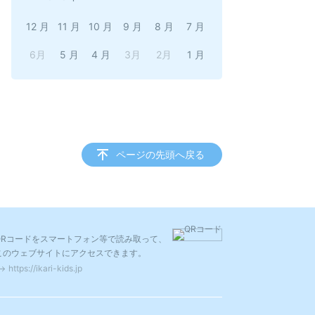
12 月
11 月
10 月
9 月
8 月
7 月
6月
5 月
4 月
3月
2月
1 月
ページの先頭へ戻る
QRコードをスマートフォン等で読み取って、
このウェブサイトにアクセスできます。
https://ikari-kids.jp