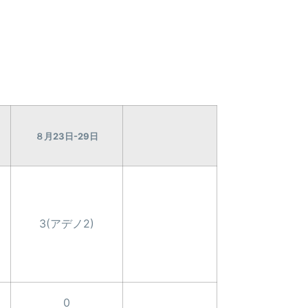
８月23日-29日
3(アデノ2)
0