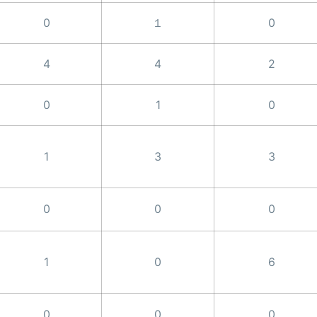
0
１
0
4
4
2
0
1
0
1
3
3
0
0
0
1
0
6
0
0
0