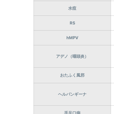
水痘
RS
hMPV
アデノ（咽頭炎）
おたふく風邪
ヘルパンギーナ
手足口病