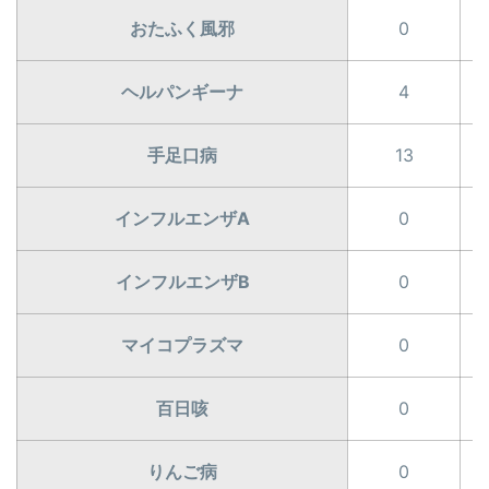
おたふく風邪
0
ヘルパンギーナ
4
手足口病
13
インフルエンザA
0
インフルエンザB
0
マイコプラズマ
0
百日咳
0
りんご病
0