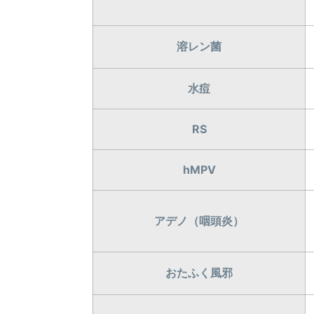
溶レン菌
水痘
RS
hMPV
アデノ（咽頭炎）
おたふく風邪