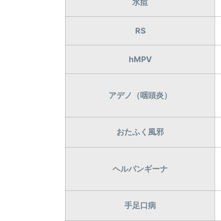
水痘
RS
hMPV
アデノ（咽頭炎）
おたふく風邪
ヘルパンギーナ
手足口病