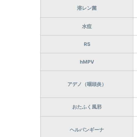
溶レン菌
水痘
RS
hMPV
アデノ（咽頭炎）
おたふく風邪
ヘルパンギーナ