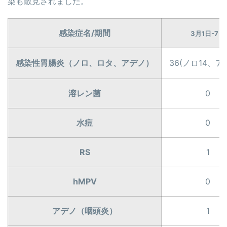
染も散見されました。
感染症名/期間
3月1日-7日
感染性胃腸炎（ノロ、ロタ、アデノ）
36(ノロ14、ア
溶レン菌
0
水痘
0
RS
1
hMPV
0
アデノ（咽頭炎）
1