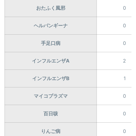
おたふく風邪
0
ヘルパンギーナ
0
手足口病
0
インフルエンザA
2
インフルエンザB
1
マイコプラズマ
0
百日咳
0
りんご病
0