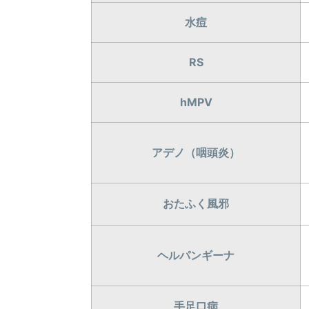
水痘
RS
hMPV
アデノ（咽頭炎）
おたふく風邪
ヘルパンギーナ
手足口病