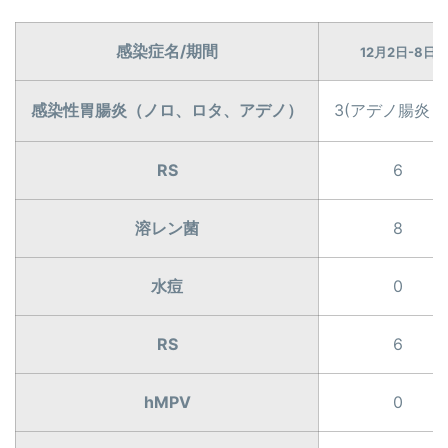
感染症名/期間
12月2日-8日
感染性胃腸炎（ノロ、ロタ、アデノ）
3(アデノ腸炎１
RS
6
溶レン菌
8
水痘
0
RS
6
hMPV
0