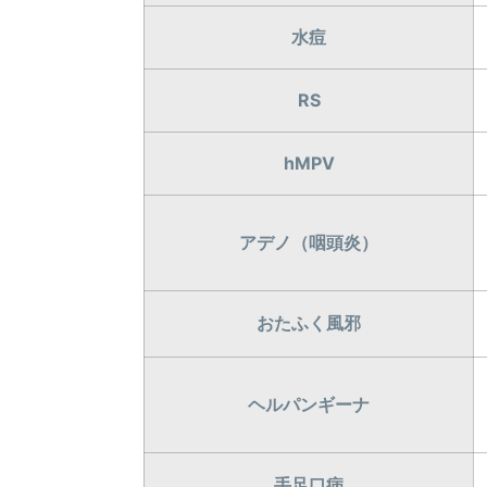
水痘
RS
hMPV
アデノ（咽頭炎）
おたふく風邪
ヘルパンギーナ
手足口病