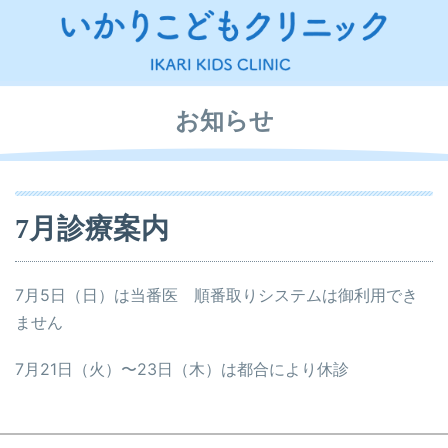
お知らせ
7月診療案内
7月5日（日）は当番医 順番取りシステムは御利用でき
ません
7月21日（火）〜23日（木）は都合により休診