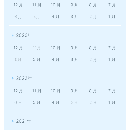
12 月
11 月
10 月
9 月
8 月
7 月
6 月
5月
4 月
3 月
2 月
1 月
2023年
12 月
11月
10 月
9 月
8 月
7 月
6月
5 月
4 月
3 月
2 月
1 月
2022年
12 月
11 月
10 月
9 月
8 月
7 月
6 月
5 月
4 月
3月
2 月
1 月
2021年