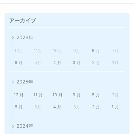
アーカイブ
2026年
12月
11月
10月
9月
8 月
7月
6 月
5月
4 月
3 月
2 月
1月
2025年
12 月
11 月
10 月
9 月
8 月
7月
6 月
5月
4 月
3月
2 月
1 月
2024年