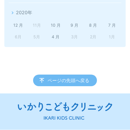
2020年
12 月
11月
10 月
9 月
8 月
7 月
6月
5月
4 月
3月
2月
1月
ページの先頭へ戻る