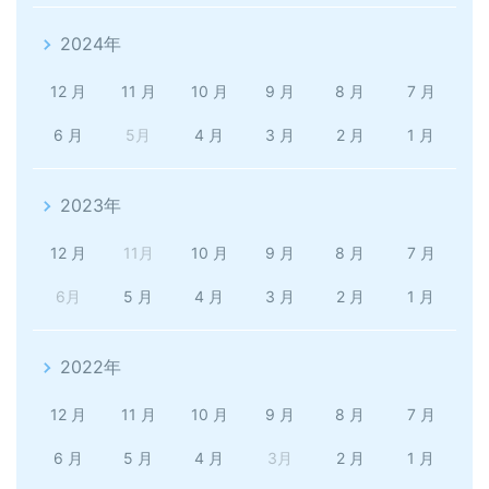
2024年
12 月
11 月
10 月
9 月
8 月
7 月
6 月
5月
4 月
3 月
2 月
1 月
2023年
12 月
11月
10 月
9 月
8 月
7 月
6月
5 月
4 月
3 月
2 月
1 月
2022年
12 月
11 月
10 月
9 月
8 月
7 月
6 月
5 月
4 月
3月
2 月
1 月