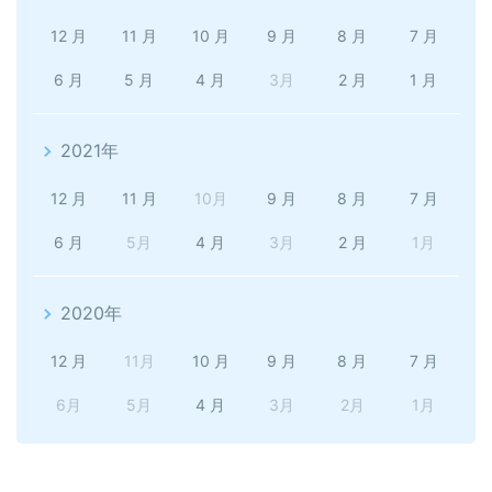
12 月
11 月
10 月
9 月
8 月
7 月
6 月
5 月
4 月
3月
2 月
1 月
2021年
12 月
11 月
10月
9 月
8 月
7 月
6 月
5月
4 月
3月
2 月
1月
2020年
12 月
11月
10 月
9 月
8 月
7 月
6月
5月
4 月
3月
2月
1月