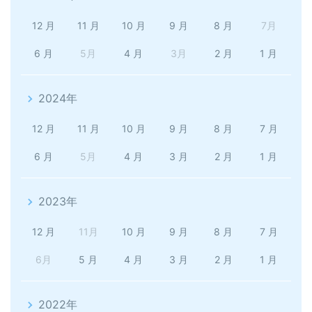
12 月
11 月
10 月
9 月
8 月
7月
6 月
5月
4 月
3月
2 月
1 月
2024年
12 月
11 月
10 月
9 月
8 月
7 月
6 月
5月
4 月
3 月
2 月
1 月
2023年
12 月
11月
10 月
9 月
8 月
7 月
6月
5 月
4 月
3 月
2 月
1 月
2022年